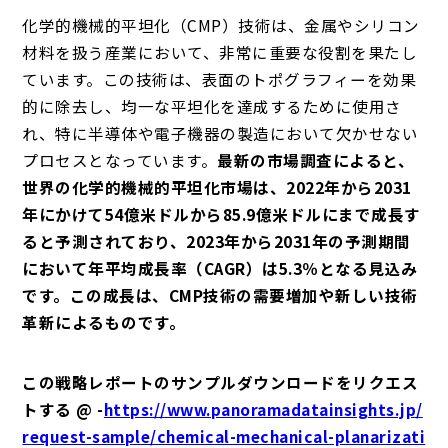
化学的機械的平坦化（CMP）技術は、金属やシリコン
材料を扱う産業において、非常に重要な役割を果たし
ています。この技術は、表面のトポグラフィーを効果
的に除去し、均一な平坦化を達成するために使用さ
れ、特に半導体や電子機器の製造において欠かせない
プロセスとなっています。
最新の市場調査によると、
世界の化学的機械的平坦化市場は、2022年から2031
年にかけて54億米ドルから85.9億米ドルにまで成長す
ると予測されており、2023年から2031年の予測期間
において年平均成長率（CAGR）は5.3％となる見込み
です。この成長は、CMP技術の需要増加や新しい技術
革新によるものです。
この戦略レポートのサンプルダウンロードをリクエス
トする @ -
https://www.panoramadatainsights.jp/
request-sample/chemical-mechanical-planarizati