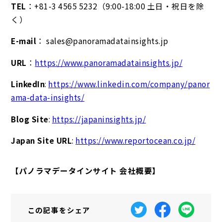
TEL
：+81-3 4565 5232（9:00-18:00 土日・祝日を除
く）
E-mail
： sales@panoramadatainsights.jp
URL
：
https://www.panoramadatainsights.jp/
LinkedIn
:
https://www.linkedin.com/company/panor
ama-data-insights/
Blog Site
:
https://japaninsights.jp/
Japan Site URL
:
https://www.reportocean.co.jp/
【パノラマデータインサイト 会社概要】
この記事を
シェア