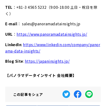
TEL
：+81-3 4565 5232（9:00-18:00 土日・祝日を除
く）
E-mail
： sales@panoramadatainsights.jp
URL
：
https://www.panoramadatainsights.jp/
LinkedIn
:
https://www.linkedin.com/company/panor
ama-data-insights/
Blog Site
:
https://japaninsights.jp/
【パノラマデータインサイト 会社概要】
この記事を
シェア