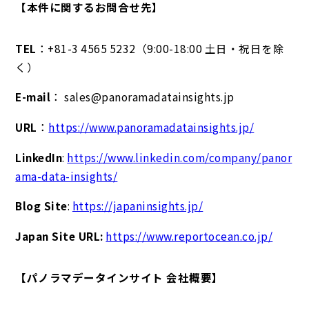
【本件に関するお問合せ先】
TEL
：+81-3 4565 5232（9:00-18:00 土日・祝日を除
く）
E-mail
： sales@panoramadatainsights.jp
URL
：
https://www.panoramadatainsights.jp/
LinkedIn
:
https://www.linkedin.com/company/panor
ama-data-insights/
Blog Site
:
https://japaninsights.jp/
Japan Site URL:
https://www.reportocean.co.jp/
【パノラマデータインサイト 会社概要】